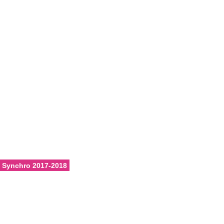
ons
Calendrier
Vie du club
Contacts
Club FFN labellisé
Développement
Synchro 2017-2018