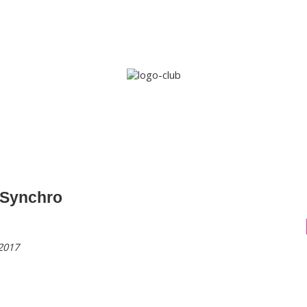
Accueil
Le club
Sections
Grandi’OSE
Inscripti
 Synchro
2017