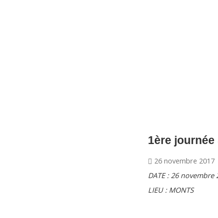
CNM Saint Germain du Puy
CNM St Germain du Puy
Plus qu'un club, un Esprit
1ère journée
26 novembre 2017
DATE : 26 novembre 
LIEU : MONTS