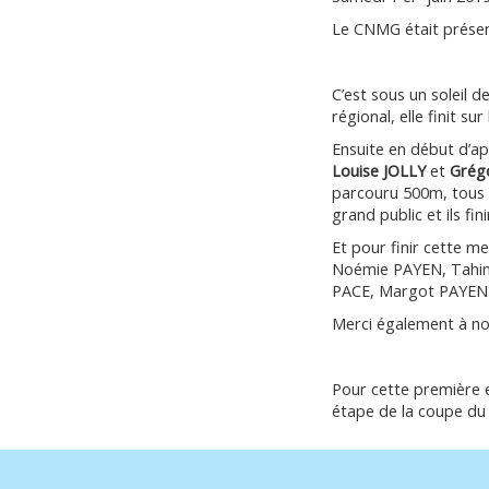
Le CNMG était présen
C’est sous un soleil 
régional, elle finit 
Ensuite en début d’a
Louise JOLLY
et
Grég
parcouru 500m, tous
grand public et ils fi
Et pour finir cette me
Noémie PAYEN, Tahin
PACE, Margot PAYEN 
Merci également à no
Pour cette première e
étape de la coupe du 