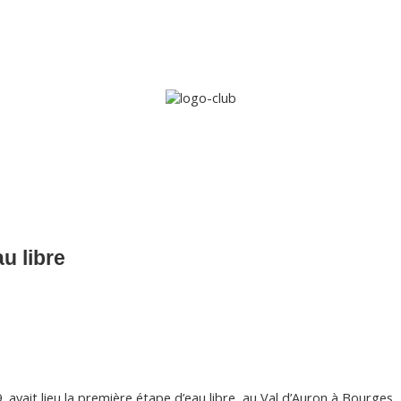
Accueil
Le club
Sections
Grandi’OSE
Inscripti
u libre
 avait lieu la première étape d’eau libre, au Val d’Auron à Bourges.