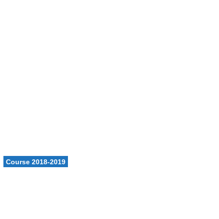
ons
Calendrier
Vie du club
Contacts
Club FFN labellisé
Développement
Course 2018-2019