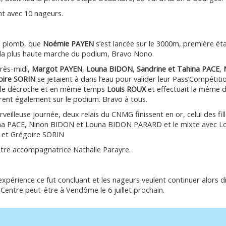
t avec 10 nageurs.
de plomb, que
Noémie PAYEN
s’est lancée sur le 3000m, première é
sur la plus haute marche du podium, Bravo Nono.
près-midi,
Margot PAYEN
,
Louna BIDON
,
Sandrine et Tahina PACE
,
oire SORIN
se jetaient à dans l’eau pour valider leur Pass’Compétiti
 le décroche et en même temps
Louis ROUX
et effectuait la même 
nirent également sur le podium. Bravo à tous.
rveilleuse journée, deux relais du CNMG finissent en or, celui des f
a PACE, Ninon BIDON et Louna BIDON PARARD et le mixte avec Lo
et Grégoire SORIN
tre accompagnatrice Nathalie Parayre.
xpérience ce fut concluant et les nageurs veulent continuer alors di
Centre peut-être à Vendôme le 6 juillet prochain.