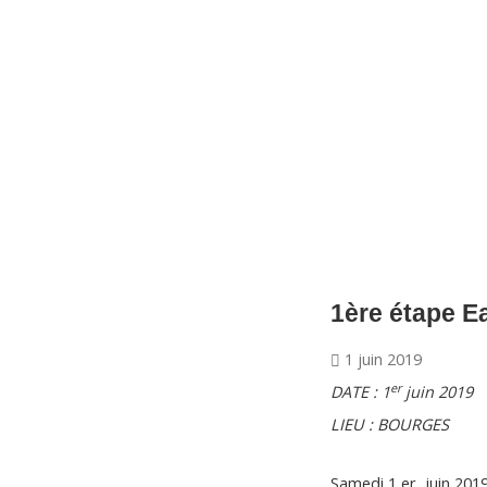
CNM Saint Germain du Puy
CNM St Germain du Puy
Plus qu'un club, un Esprit
1ère étape Ea
1 juin 2019
er
DATE : 1
juin 2019
LIEU : BOURGES
Samedi 1 er juin 2019,