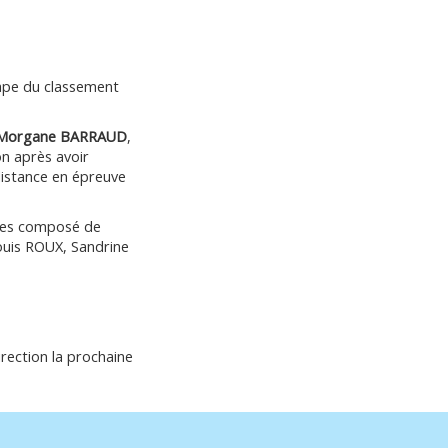
tape du classement
Morgane BARRAUD
,
on après avoir
distance en épreuve
illes composé de
uis ROUX, Sandrine
rection la prochaine