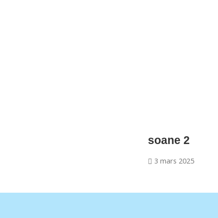
CNM Saint Germain du Puy
CNM St Germain du Puy
Plus qu'un club, un Esprit
soane 2
3 mars 2025