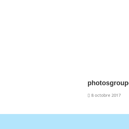
CNM Saint Germain du Puy
CNM St Germain du Puy
Plus qu'un club, un Esprit
photosgroup
8 octobre 2017