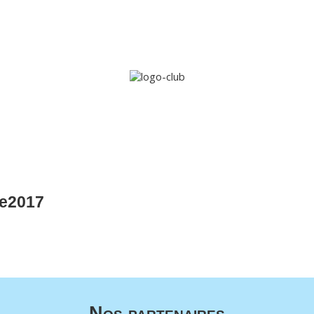
Accueil
Le club
Sections
Grandi’OSE
Inscripti
e2017
Nos partenaires