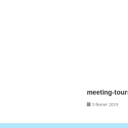
CNM Saint Germain du Puy
CNM St Germain du Puy
Plus qu'un club, un Esprit
meeting-tour
5 février 2019