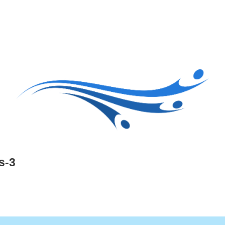
Accueil
Le club
Sections
Grandi’OSE
Inscripti
s-3