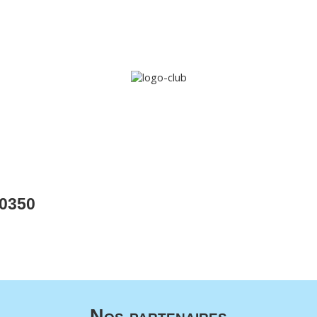
Accueil
Le club
Sections
Grandi’OSE
Inscripti
0350
Nos partenaires