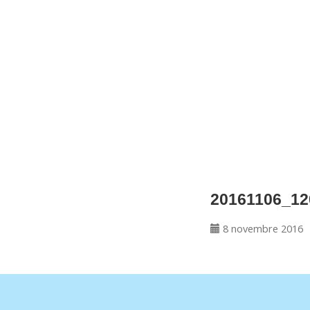
CNM Saint Germain du Puy
CNM St Germain du Puy
Plus qu'un club, un Esprit
20161106_12
8 novembre 2016