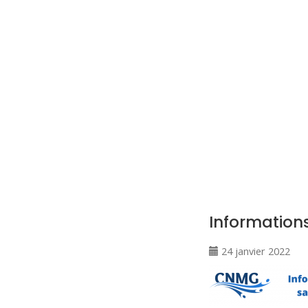
CNM Saint Germain du Puy
CNM St Germain du Puy
Plus qu'un club, un Esprit
Informations
24 janvier 2022