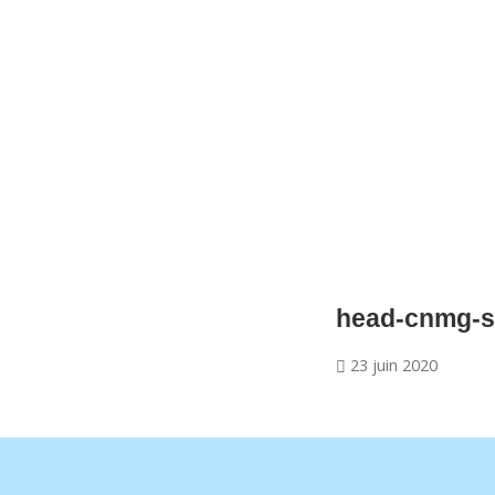
CNM Saint Germain du Puy
CNM St Germain du Puy
Plus qu'un club, un Esprit
head-cnmg-s
23 juin 2020