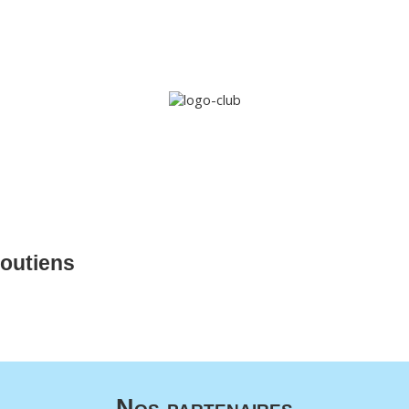
Accueil
Le club
Sections
Grandi’OSE
Inscripti
outiens
Nos partenaires