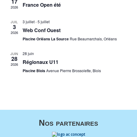
17
France Open été
2026
3 juillet
-
5 juillet
JUIL
3
Web Conf Ouest
2026
Piscine Orléans La Source
Rue Beaumarchais, Orléans
28 juin
JUIN
28
Régionaux U11
2026
Piscine Blois
Avenue Pierrre Brossolette, Blois
Nos partenaires