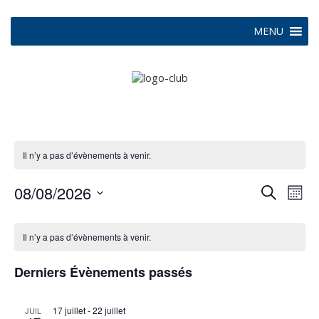
MENU
Il n’y a pas d’évènements à venir.
Recher
Navi
08/08/2026
Recherche
Mois
de
et
Sélectionnez
vue
Calendrier
navigati
une
Évè
Il n’y a pas d’évènements à venir.
date.
de
de
Évènements
vues
Derniers Évènements passés
Évènem
17 juillet
-
22 juillet
JUIL