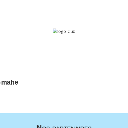
Accueil
Le club
Sections
Grandi’OSE
Inscripti
e-mahe
Nos partenaires