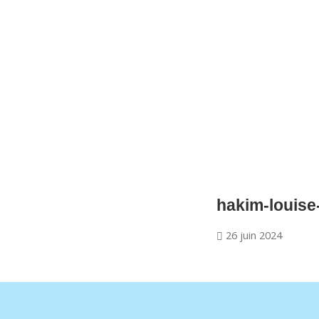
CNM Saint Germain du Puy
CNM St Germain du Puy
Plus qu'un club, un Esprit
hakim-louis
26 juin 2024