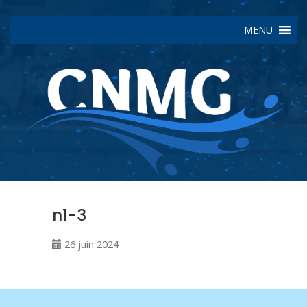
MENU
n1-3
26 juin 2024