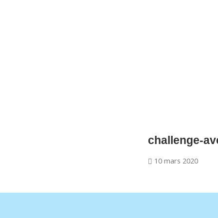
CNM Saint Germain du Puy
CNM St Germain du Puy
Plus qu'un club, un Esprit
challenge-av
10 mars 2020