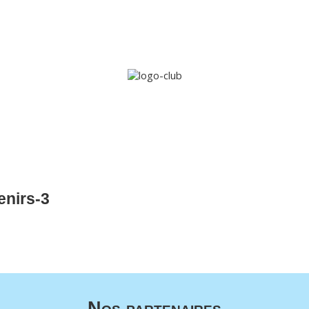
Accueil
Le club
Sections
Grandi’OSE
Inscripti
enirs-3
Nos partenaires