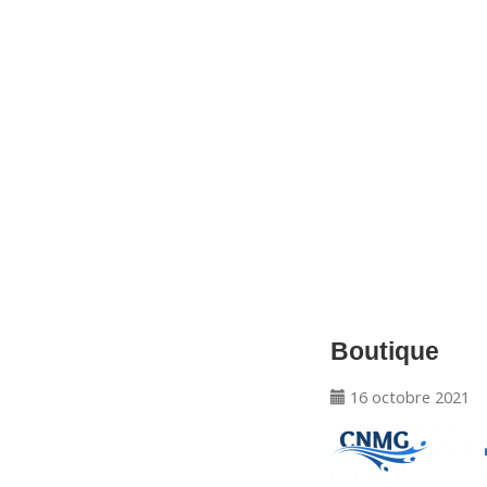
CNM Saint Germain du Puy
CNM St Germain du Puy
Plus qu'un club, un Esprit
Boutique
16 octobre 2021