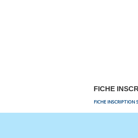
CNM Saint Germain du Puy
CNM St Germain du Puy
Plus qu'un club, un Esprit
FICHE INSCR
FICHE INSCRIPTION 