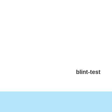
CNM Saint Germain du Puy
CNM St Germain du Puy
Plus qu'un club, un Esprit
blint-test