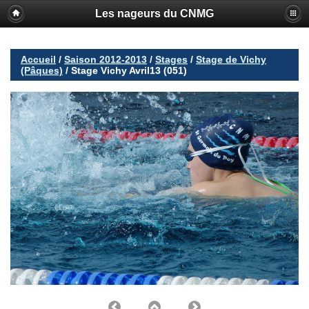
Les nageurs du CNMG
Accueil
/
Saison 2012-2013
/
Stages
/
Stage de Vichy
(Pâques)
/
Stage Vichy Avril13 (051)