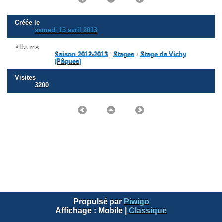
Créée le
samedi 13 avril 2013
Albums
Saison 2012-2013
/
Stages
/
Stage de Vichy
(Pâques)
Visites
3200
Propulsé par
Piwigo
Affichage :
Mobile
|
Classique