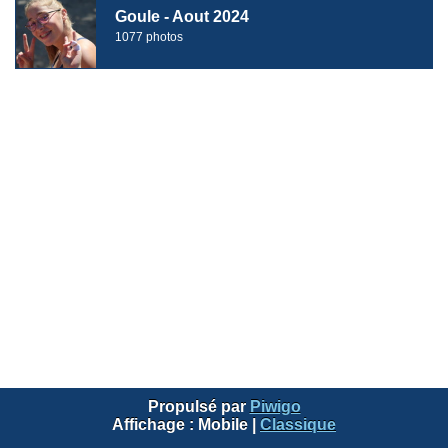
Goule - Aout 2024
1077 photos
Propulsé par
Piwigo
Affichage :
Mobile
|
Classique