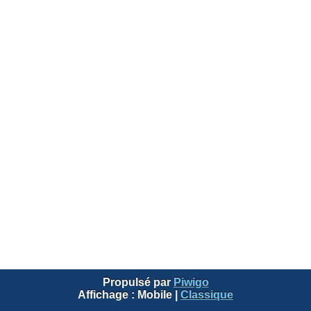
Propulsé par
Piwigo
Affichage :
Mobile
|
Classique